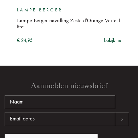
LAMPE BERGER
LA
rte
Lampe Berger navulling Zeste d'Orange Verte 1
Lamp
liter
liter
ijk nu
€ 24,95
bekijk nu
€ 29
Aanmelden nieuwsbrief