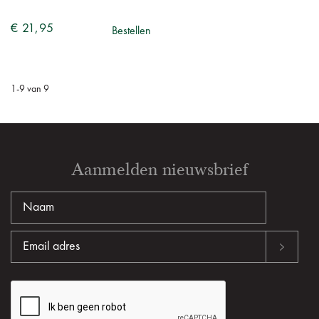
€ 21,95
Bestellen
1
-
9
van
9
Aanmelden nieuwsbrief