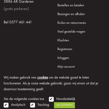
3886 AR Garderen
Bestellen en betalen
(gratis parkeren)
Bezorgen en afhalen
Bel 0577 461 441
Ruilen en retourneren
Veel gestelde vragen
Klachten
Registreren
Inloggen
Mijn account
Wij maken gebruik van
cookies
om de website goed te laten
functioneren. Als je onze website gebruikt, gaan wij ervan uit dat je
daarvoor toestemming geeft.
© 2026 Onder de Lindeboom
Algemene voorwaarden
Disclaimer
Privacy verklaring
Cookie informatie
Sta de volgende cookies toe
Noodzakelijk
Analytisch
Tracking
ACCEPTEREN