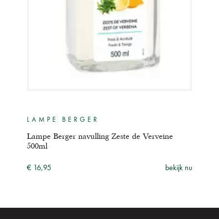
LAMPE BERGER
GE
te
Lampe Berger navulling Zeste de Verveine
Mais
500ml
Ver
ijk nu
€ 16,95
bekijk nu
€ 14