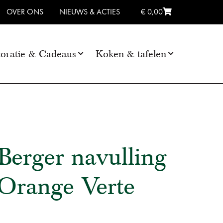
OVER ONS
NIEUWS & ACTIES
€ 0,00
oratie & Cadeaus
Koken & tafelen
erger navulling
'Orange Verte