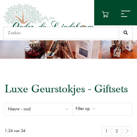
Luxe Geurstokjes - Giftsets
Filter op
1
-
24
van
34
1
2