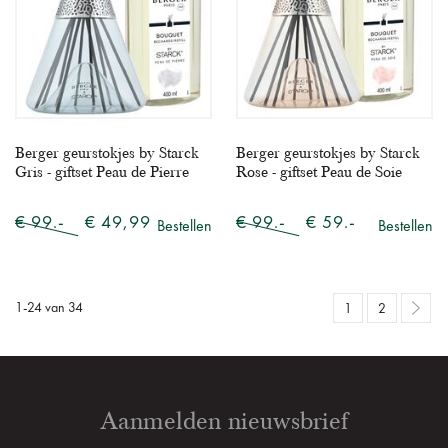
Berger geurstokjes by Starck
Berger geurstokjes by Starck
Gris - giftset Peau de Pierre
Rose - giftset Peau de Soie
€ 99.-
€ 49,99
€ 99.-
€ 59.-
Bestellen
Bestellen
1
-
24
van
34
1
2
Aanmelden nieuwsbrief