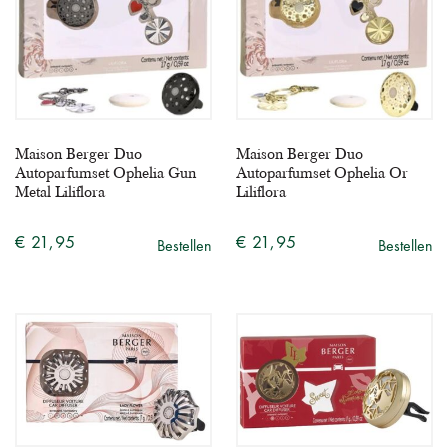
Maison Berger Duo
Maison Berger Duo
Autoparfumset Ophelia Gun
Autoparfumset Ophelia Or
Metal Liliflora
Liliflora
€ 21,95
€ 21,95
Bestellen
Bestellen