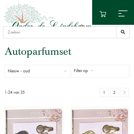
Autoparfumset
Filter op
1
-
24
van
35
1
2