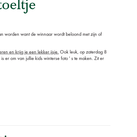
oeltje
 worden want de winnaar wordt beloond met zijn of
n en krijg je een lekker ijsje.
Ook leuk, op zaterdag 8
 er om van jullie kids winterse foto ' s te maken. Zit er