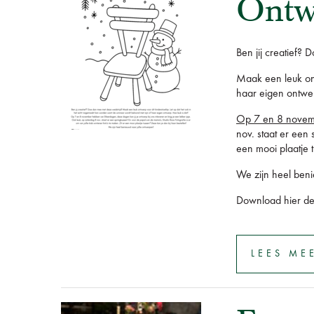
Ontwe
Ben jij creatief?
Maak een leuk ont
haar eigen ontwer
Op 7 en 8 novembe
nov. staat er een 
een mooi plaatje 
We zijn heel beni
Download hier de
LEES ME