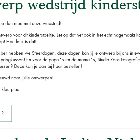
rp wedstrijd kinderst
 Doe dan mee met deze wedstrijd!
werp voor dit kinderstoeltje. Let op dat het
ook in het echt
nagemaakt kan
p! Hoe leuk is dat!
r hebben we Sfeerdagen, deze dagen kan jij je ontwerp bij ons inlevere
springkussen! En voor de papa ' s en de mama ' s, Studio Roos Fotografie is
tussen? Deze kan je dan bij haar bestellen!
euwd naar jullie ontwerpen!
 kleurplaat
ER