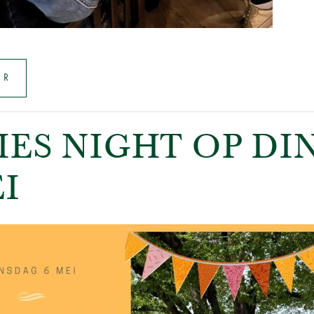
ER
IES NIGHT OP D
I