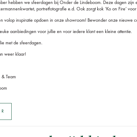
r hebben we sfeerdagen bij Onder de Lindeboom. Deze dagen zijn er ve
kermannenkwartet, portretfotografie e.d. Ook zorgt kok ‘Ko on Fire’ voor
n volop inspiratie opdoen in onze showroom! Bewonder onze nieuwe coll
ke aanbiedingen voor jullie en voor iedere klant een kleine attentie.
lie met de sfeerdagen.
an weer klaar!
r. & Team
boom
ER