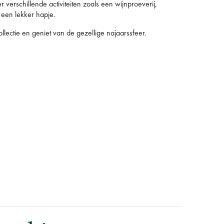
rschillende activiteiten zoals een wijnproeverij,
 een lekker hapje.
ectie en geniet van de gezellige najaarssfeer.