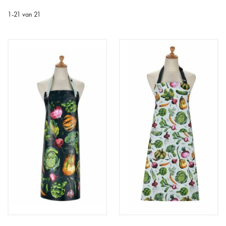
1
-
21
van
21