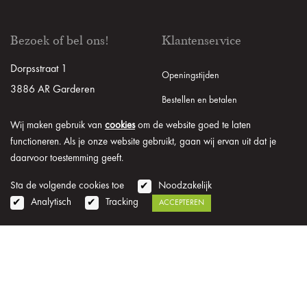
Bezoek of bel ons!
Klantenservice
Dorpsstraat 1
Openingstijden
3886 AR Garderen
Bestellen en betalen
(gratis parkeren)
Bezorgen en afhalen
Wij maken gebruik van
cookies
om de website goed te laten
functioneren. Als je onze website gebruikt, gaan wij ervan uit dat je
Bel 0577 461 441
Ruilen en retourneren
daarvoor toestemming geeft.
Veel gestelde vragen
Sta de volgende cookies toe
Noodzakelijk
Klachten
Analytisch
Tracking
ACCEPTEREN
Registreren
Inloggen
Mijn account