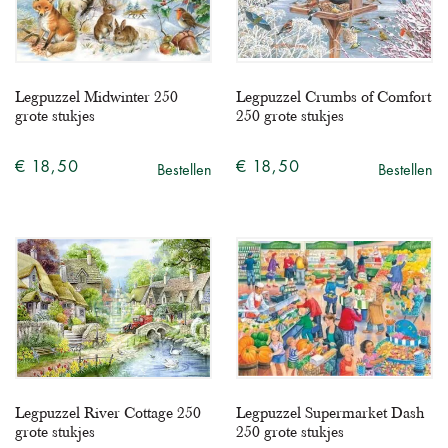
Legpuzzel Midwinter 250
Legpuzzel Crumbs of Comfort
grote stukjes
250 grote stukjes
€ 18,50
€ 18,50
Bestellen
Bestellen
Legpuzzel River Cottage 250
Legpuzzel Supermarket Dash
grote stukjes
250 grote stukjes