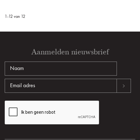
1
-
12
van
12
Aanmelden nieuwsbrief