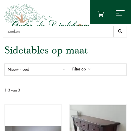
Sidetables op maat
Filter op
1
-
3
van
3