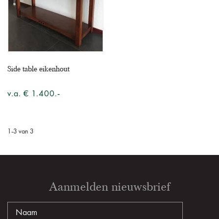
Side table eikenhout
v.a. € 1.400.-
1
-
3
van
3
Aanmelden nieuwsbrief