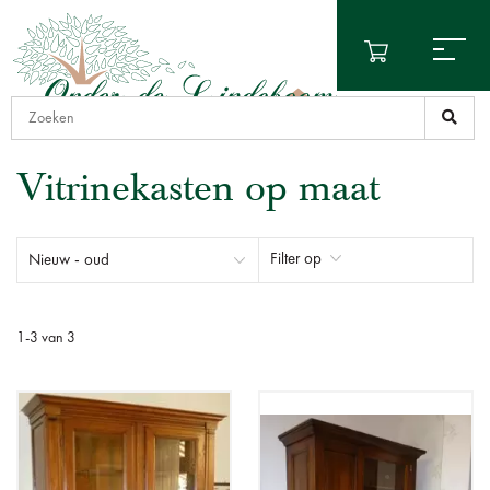
Vitrinekasten op maat
Filter op
1
-
3
van
3