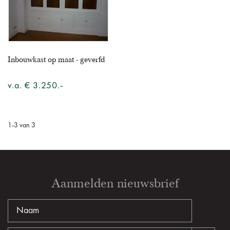
Inbouwkast op maat - geverfd
v.a. € 3.250.-
1
-
3
van
3
Aanmelden nieuwsbrief