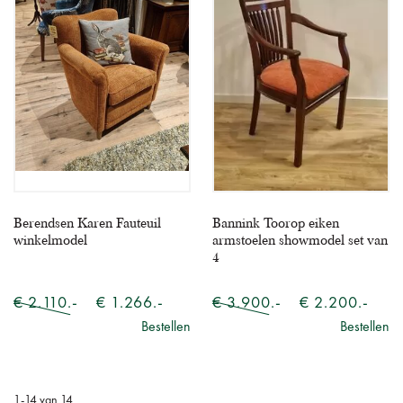
Berendsen Karen Fauteuil
Bannink Toorop eiken
winkelmodel
armstoelen showmodel set van
4
€ 2.110.-
€ 1.266.-
€ 3.900.-
€ 2.200.-
Bestellen
Bestellen
1
-
14
van
14