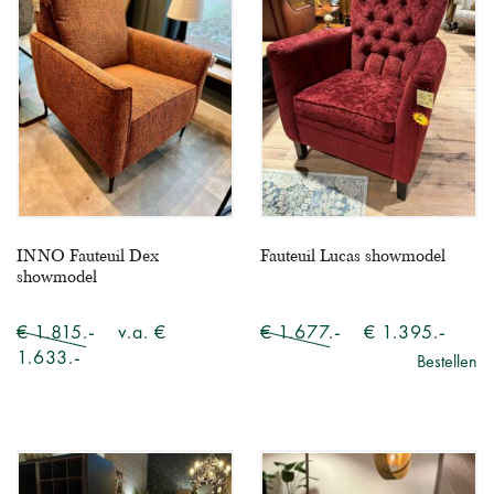
INNO Fauteuil Dex
Fauteuil Lucas showmodel
showmodel
€ 1.815.-
v.a. €
€ 1.677.-
€ 1.395.-
1.633.-
Bestellen