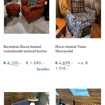
Berendsen Karen fauteuil
Haros fauteuil Vento
winkelmodel inclusief hocker
Showmodel
€ 3.100.-
€ 1.380.-
€ 1.698.-
v.a. €
1.018.-
Bestellen