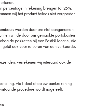
vertonen.
en percentage in rekening brengen tot 25%,
unnen wij het product helaas niet vergoeden.
r rembours worden door ons niet aangenomen.
kunnen wij de door ons gemaakte portokosten
ehaalde pakketten bij een PostNl locatie, die
it geldt ook voor retouren van een verkeerde,
erzenden, verrekenen wij uiteraard ook de
etalling, via I-deal of op uw bankrekening
venstaande procedure wordt nageleeft.
en.