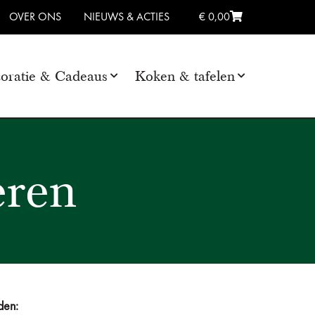
OVER ONS
NIEUWS & ACTIES
€ 0,00
oratie & Cadeaus
Koken & tafelen
eren
den: