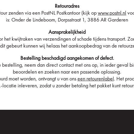
Retouradres
tour zenden via een PostNL Postkantoor (kijk op
www.postnl.nl
voo
is: Onder de Lindeboom, Dorpsstraat 1, 3886 AR Garderen
Aansprakelijkheid
r het kwijtraken van verzendingen of schade tijdens transport. Z
it gebeurt kunnen wij helaas het aankoopbedrag van de retourz
Bestelling beschadigd aangekomen of defect.
e bestelling, neem dan direct contact met ons op, in ieder geval 
beoordelen en zoeken naar een passende oplossing.
uurd moet worden, ontvangt u van ons
een retourenlabel
. Het prod
-locatie inleveren, zodat u zonder betaling het pakket kunt retou