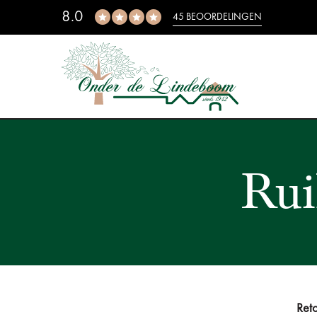
8.0
45 BEOORDELINGEN
Rui
Ret