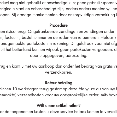
oduct mag niet gebruikt of beschadigd zijn; geen gebruikssporen 
riginele staat en onbeschadigd zijn, anders anders moeten wij e
rkopen. Bij ernstige mankementen door onzorgvuldige verpakking k
Procedure
 eigen risico terug. Ongefrankeerde zendingen en zendingen onde
am, factuur- , bestelnummer en de reden van retourneren. Helaas 
ns gemaakte portokosten in rekening. Dit geldt ook voor niet afg
 uit het buitenland kunnen wij ook geen portokosten vergoeden, d
door u opgegeven, adressering.
terug en komt u met uw aankoop dan onder het bedrag van gratis v
verzendkosten.
Retour betaling
binnen 10 werkdagen terug gestort op dezelfde wijze als van uw b
 gemaakte) verzendkosten voor uw oorspronkelijke order, mits bo
Wilt u een artikel ruilen?
or de toegenomen kosten is deze service helaas komen te vervall