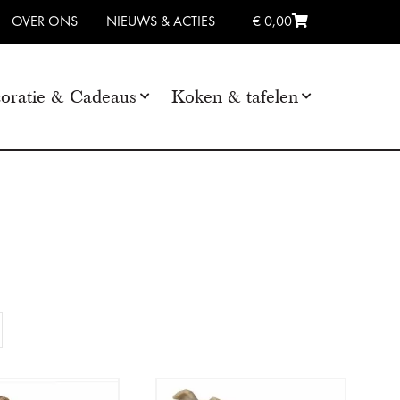
OVER ONS
NIEUWS & ACTIES
€ 0,00
oratie & Cadeaus
Koken & tafelen