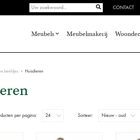
CONTACT
Meubels
Meubelmakerij
Woondec
ee beeldjes
Huisdieren
eren
oducten per pagina:
Sorteer: