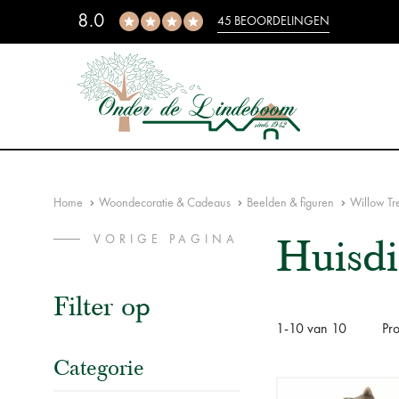
8.0
45 BEOORDELINGEN
Home
Woondecoratie & Cadeaus
Beelden & figuren
Willow Tr
Huisdi
VORIGE PAGINA
Filter op
1
-
10
van
10
Pr
Categorie