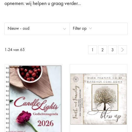
opnemen: wij helpen u graag verder...
Filter op
1
-
24
van
65
1
2
3