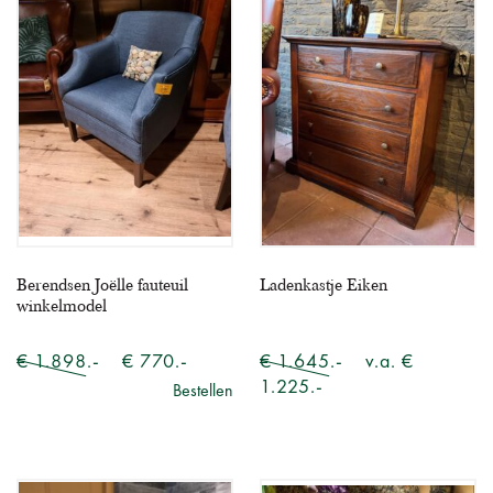
Berendsen Joëlle fauteuil
Ladenkastje Eiken
winkelmodel
€ 1.898.-
€ 770.-
€ 1.645.-
v.a. €
1.225.-
Bestellen