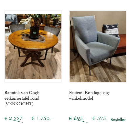
Bannink van Gogh
Fauteuil Ron lage rug
eetkamertafel rond
winkelmodel
(VERKOCHT)
€ 2.227.-
€ 1.750.-
€ 695.-
€ 525.-
Bestellen