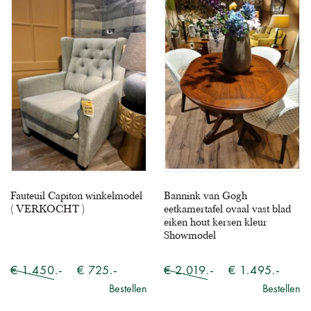
Fauteuil Capiton winkelmodel
Bannink van Gogh
( VERKOCHT )
eetkamertafel ovaal vast blad
eiken hout kersen kleur
Showmodel
€ 1.450.-
€ 725.-
€ 2.019.-
€ 1.495.-
Bestellen
Bestellen