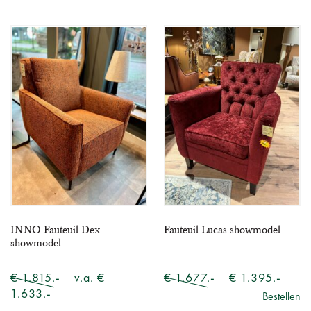
INNO Fauteuil Dex
Fauteuil Lucas showmodel
showmodel
€ 1.815.-
v.a. €
€ 1.677.-
€ 1.395.-
1.633.-
Bestellen