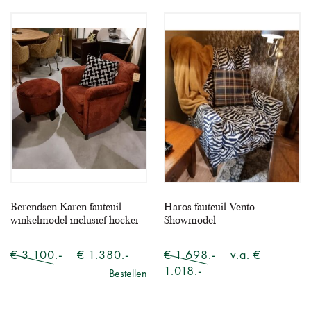
Berendsen Karen fauteuil
Haros fauteuil Vento
winkelmodel inclusief hocker
Showmodel
€ 3.100.-
€ 1.380.-
€ 1.698.-
v.a. €
1.018.-
Bestellen