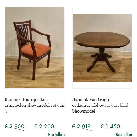
Bannink Toorop eiken
Bannink van Gogh
armstoelen showmodel set van
eetkamertafel ovaal vast blad
4
Showmodel
€ 3.900.-
€ 2.200.-
€ 2.019.-
€ 1.450.-
Bestellen
Bestellen