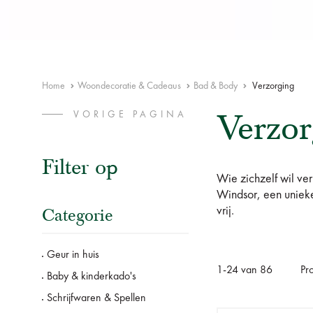
Home
Woondecoratie & Cadeaus
Bad & Body
Verzorging
Verzor
VORIGE PAGINA
Filter op
Wie zichzelf wil ve
Windsor, een unieke
Categorie
vrij.
Geur in huis
1
-
24
van
86
Pr
Baby & kinderkado's
Schrijfwaren & Spellen