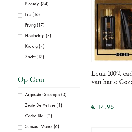
Bloemig
(34)
Fris
(16)
Fruitig
(17)
Houtachtig
(7)
Kruidig
(4)
Zacht
(13)
Leuk 100% cad
Op Geur
van harte Goz
Argousier Sauvage
(3)
Zeste De Vétiver
(1)
€ 14,95
Cèdre Bleu
(2)
Sensual Monoi
(6)