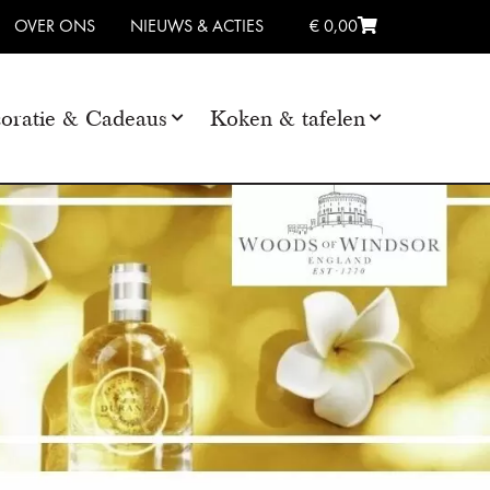
OVER ONS
NIEUWS & ACTIES
€ 0,00
oratie & Cadeaus
Koken & tafelen