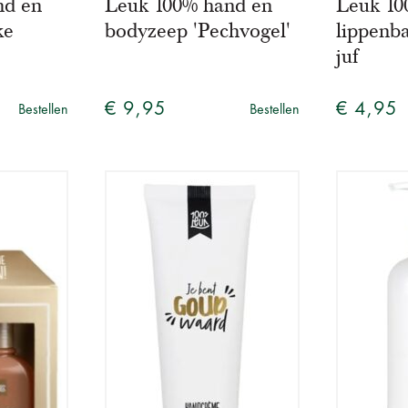
nd en
Leuk 100% hand en
Leuk 1
ke
bodyzeep 'Pechvogel'
lippenb
juf
€ 9,95
€ 4,95
Bestellen
Bestellen