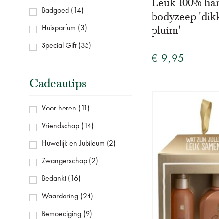
Leuk 100% ha
Badgoed
(14)
bodyzeep 'dik
pluim'
Huisparfum
(3)
Special Gift
(35)
€ 9,95
Cadeautips
Voor heren
(11)
Vriendschap
(14)
Huwelijk en Jubileum
(2)
Zwangerschap
(2)
Bedankt
(16)
Waardering
(24)
Bemoediging
(9)