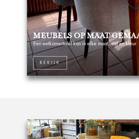
MEUBELS OP MAAT GEMAA
Een eetkamertafel kan in elke maat, stijl en kleur
BEKIJK