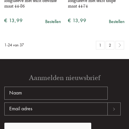
longsleeve met tekst offwhite
longsleeve met tekst taupe
maat 44-86
maat 44-74
€ 13,99
€ 13,99
Bestellen
Bestellen
1
-
24
van
37
1
2
Aanmelden nieuwsbrief