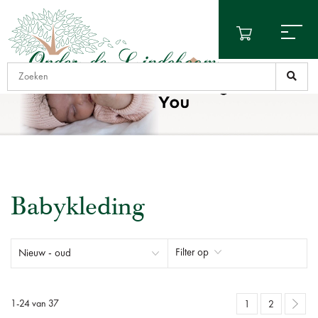
Babykleding
Filter op
1
-
24
van
37
1
2