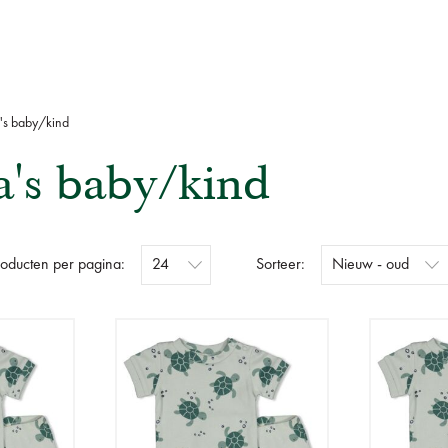
's baby/kind
's baby/kind
roducten per pagina:
Sorteer: