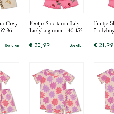
ma Cosy
Feetje Shortama Lily
Feetje S
62-86
Ladybug maat 140-152
Ladybug
€ 23,99
€ 21,99
Bestellen
Bestellen