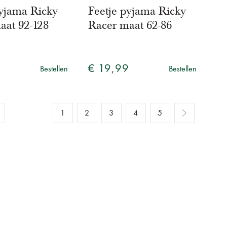
pyjama Ricky
Feetje pyjama Ricky
aat 92-128
Racer maat 62-86
€ 19,99
Bestellen
Bestellen
1
2
3
4
5