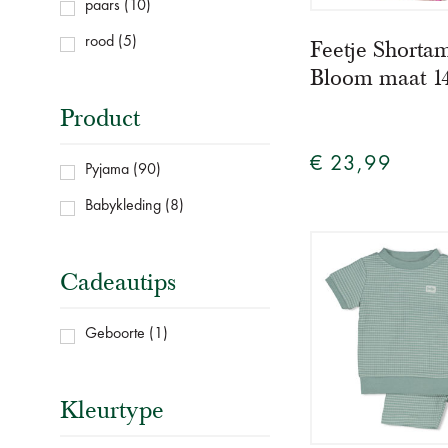
paars
(10)
rood
(5)
Feetje Shorta
Bloom maat 14
Product
€ 23,99
Pyjama
(90)
Babykleding
(8)
Cadeautips
Geboorte
(1)
Kleurtype