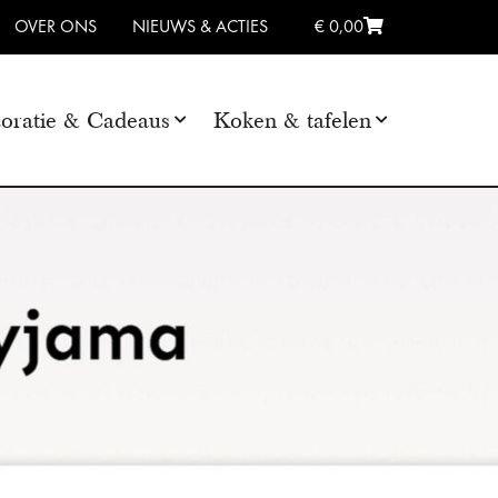
OVER ONS
NIEUWS & ACTIES
€ 0,00
oratie & Cadeaus
Koken & tafelen