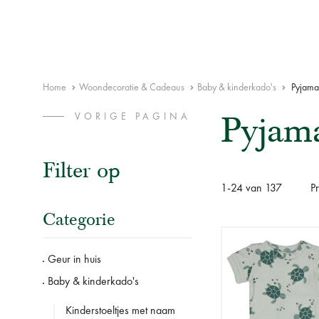
Home
Woondecoratie & Cadeaus
Baby & kinderkado's
Pyjama
Pyjama
VORIGE PAGINA
Filter op
1
-
24
van
137
P
Categorie
Geur in huis
Baby & kinderkado's
Kinderstoeltjes met naam