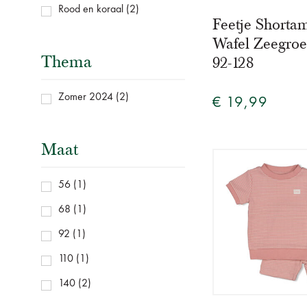
Rood en koraal
(2)
Feetje Shorta
Wafel Zeegro
Thema
92-128
Zomer 2024
(2)
€ 19,99
Maat
56
(1)
68
(1)
92
(1)
110
(1)
140
(2)