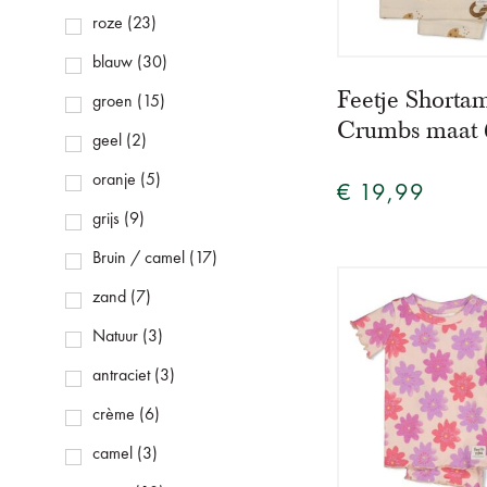
roze
(23)
blauw
(30)
Feetje Shorta
groen
(15)
Crumbs maat 
geel
(2)
oranje
(5)
€ 19,99
grijs
(9)
Bruin / camel
(17)
zand
(7)
Natuur
(3)
antraciet
(3)
crème
(6)
camel
(3)