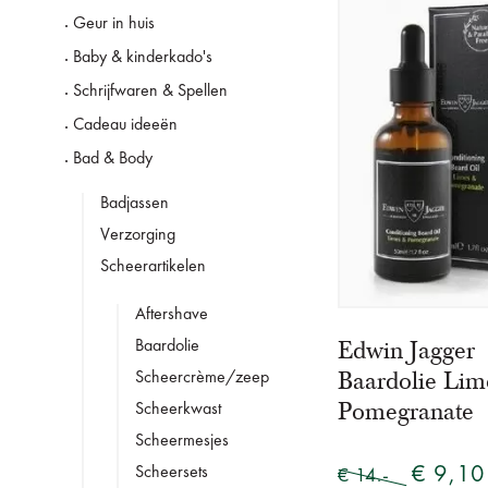
Geur in huis
Baby & kinderkado's
Schrijfwaren & Spellen
Cadeau ideeën
Bad & Body
Badjassen
Verzorging
Scheerartikelen
Aftershave
Edwin Jagger
Baardolie
Baardolie Lim
Scheercrème/zeep
Pomegranate
Scheerkwast
Scheermesjes
€ 9,10
Scheersets
€ 14.-