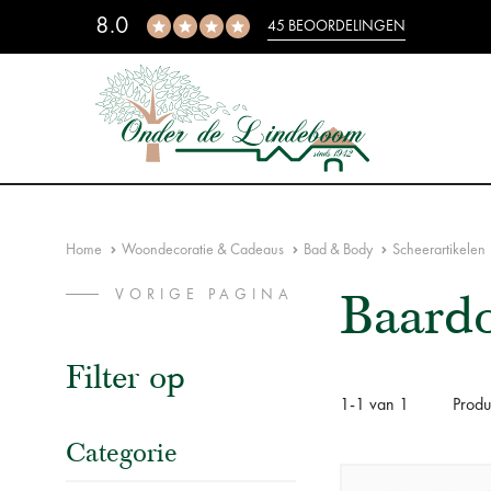
8.0
45 BEOORDELINGEN
Home
Woondecoratie & Cadeaus
Bad & Body
Scheerartikelen
Baardo
VORIGE PAGINA
Filter op
1
-
1
van
1
Produ
Categorie