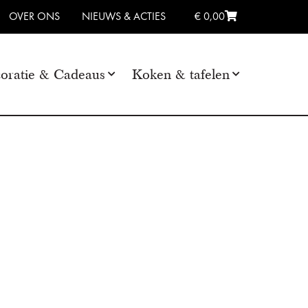
OVER ONS
NIEUWS & ACTIES
€ 0,00
oratie & Cadeaus
Koken & tafelen