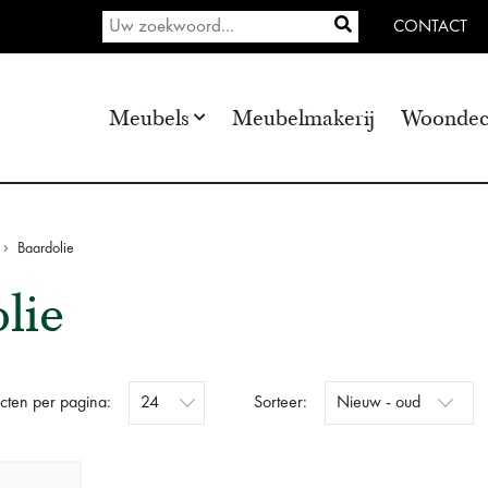
CONTACT
Meubels
Meubelmakerij
Woondec
Baardolie
lie
cten per pagina:
Sorteer: