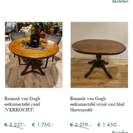
Bestellen
Bannink van Gogh
Bannink van Gogh
eetkamertafel rond
eetkamertafel ovaal vast blad
(VERKOCHT)
Showmodel
€ 2.227.-
€ 1.750.-
€ 2.019.-
€ 1.450.-