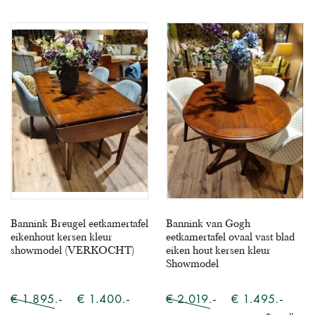
Bannink Breugel eetkamertafel
Bannink van Gogh
eikenhout kersen kleur
eetkamertafel ovaal vast blad
showmodel (VERKOCHT)
eiken hout kersen kleur
Showmodel
€ 1.895.-
€ 1.400.-
€ 2.019.-
€ 1.495.-