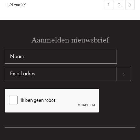
1
-
24
van
27
1
2
Aanmelden nieuwsbrief