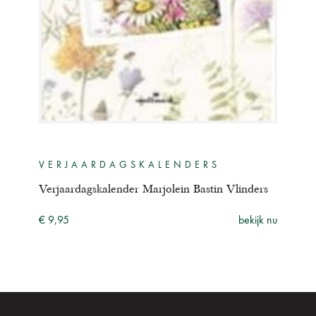
VERJAARDAGSKALENDERS
VE
Verjaardagskalender Marjolein Bastin Vlinders
Verj
€ 9,95
bekijk nu
€ 9,
ijk nu