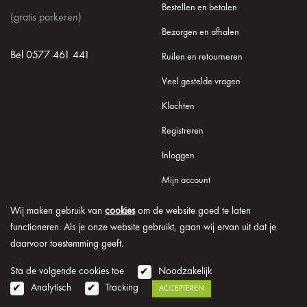
Bestellen en betalen
(gratis parkeren)
Bezorgen en afhalen
Bel 0577 461 441
Ruilen en retourneren
Veel gestelde vragen
Klachten
Registreren
Inloggen
Mijn account
Wij maken gebruik van
cookies
om de website goed te laten
functioneren. Als je onze website gebruikt, gaan wij ervan uit dat je
daarvoor toestemming geeft.
© 2026 Onder de Lindeboom
Algemene voorwaarden
Disclaimer
Privacy verklaring
Cookie informatie
Sta de volgende cookies toe
Noodzakelijk
Analytisch
Tracking
ACCEPTEREN