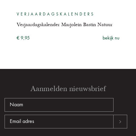
VERJAARDAGSKALENDERS
VE
pen
Verjaardagskalender Marjolein Bastin Natuur
Verj
Kla
ijk nu
€ 9,95
bekijk nu
€ 9,
Aanmelden nieuwsbrief