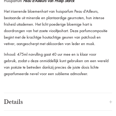
Huisparfum
Peau d'Ailleurs van Phillip Starck
Het iriserende bloemenhart van huisparfum Peau d'Ailleurs,
bestaande uit minerale en plantaardige geurnoten, hun intense
frisheid uitademen.
Het licht poederige bloemige hart is
doordrongen van het zoete viooltjeshart.
Deze parfumcompositie
begint met de krachtige houtachtige geuren van patchouli en
vetiver, aangescherpt met akkoorden van leder en musk.
Inhoud: 475ml navulling gaat 40 uur mee en is klaar voor
gebruik, zodat u deze onmiddellijk kunt gebruiken om een wereld
van poëzie te betreden dankzij precies de juiste dosis lichte
geparfumeerde nevel voor een sublieme admosfeer.
Details