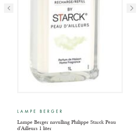
LAMPE BERGER
LA
rck
Lampe Berger navulling Philippe Starck Peau
Lamp
d'Ailleurs 1 liter
d'Ai