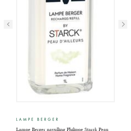
LAMPE BERGER
LA
au de
Lampe Berger navulling Philippe Starck Peau
Lamp