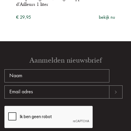
d'Ailleurs 1 liter
Pier
ijk nu
€ 29,95
bekijk nu
€ 16
Aanmelden nieuwsbrief