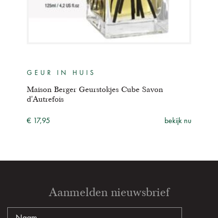
GEUR IN HUIS
GE
e
Maison Berger Geurstokjes Cube Savon
Mais
d'Autrefois
Prec
ijk nu
€ 17,95
bekijk nu
€ 17
Aanmelden nieuwsbrief