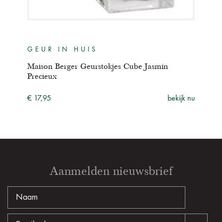
GEUR IN HUIS
GE
e
Maison Berger Geurstokjes Cube Jasmin
Mais
Precieux
- 10
ijk nu
€ 17,95
bekijk nu
€ 17
Aanmelden nieuwsbrief