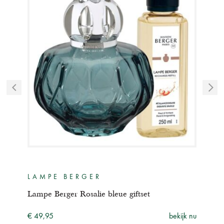
LAMPE BERGER
LA
r
Lampe Berger Rosalie bleue giftset
Lam
ijk nu
€ 49,95
bekijk nu
€ 49