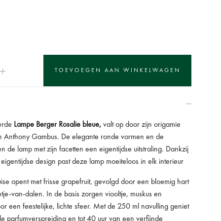
erde
Lampe Berger Rosalie bleue,
valt op door zijn origamie
an Anthony Gambus. De elegante ronde vormen en de
n de lamp met zijn facetten een eigentijdse uitstraling. Dankzij
 eigentijdse design past deze lamp moeiteloos in elk interieur
ise opent met frisse grapefruit, gevolgd door een bloemig hart
etje-van-dalen. In de basis zorgen viooltje, muskus en
 een feestelijke, lichte sfeer. Met de 250 ml navulling geniet
ele parfumverspreiding en tot 40 uur van een verfijnde