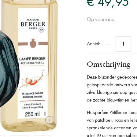
€ 49,95
Op voorraad
Aantal:
Omschrijving
Deze bijzonder gedecore
geinspireerde ontwerp v
zilverkleurige sierdop geve
de zachte blauwtint en het
Huisparfum Pétillance Exqu
van patchoeli, roos en leli
sprankelende accenten voor
u tot 10 uur van een subti