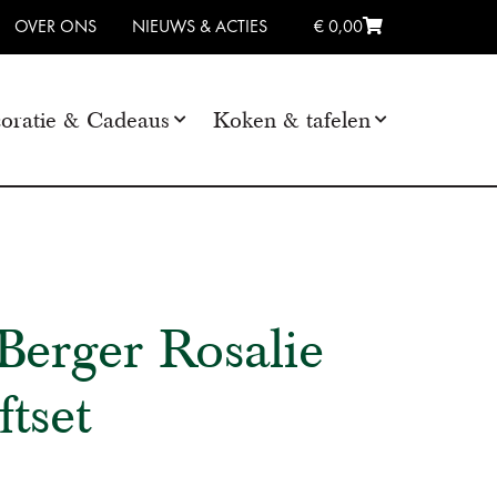
OVER ONS
NIEUWS & ACTIES
€ 0,00
oratie & Cadeaus
Koken & tafelen
erger Rosalie
ftset