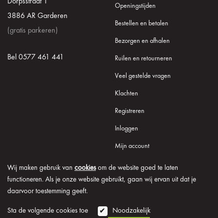
Dorpsstraat 1
Openingstijden
3886 AR Garderen
Bestellen en betalen
(gratis parkeren)
Bezorgen en afhalen
Bel 0577 461 441
Ruilen en retourneren
Veel gestelde vragen
Klachten
Registreren
Inloggen
Mijn account
Wij maken gebruik van
cookies
om de website goed te laten
functioneren. Als je onze website gebruikt, gaan wij ervan uit dat je
daarvoor toestemming geeft.
© 2026 Onder de Lindeboom
Algemene voorwaarden
Disclaimer
Privacy verklaring
Cookie informatie
Sta de volgende cookies toe
Noodzakelijk