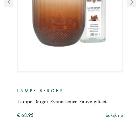
LAMPE BERGER
GE
Lampe Berger Evanescence Fauve giftset
Berg
ijk nu
€ 68,95
bekijk nu
€ 49