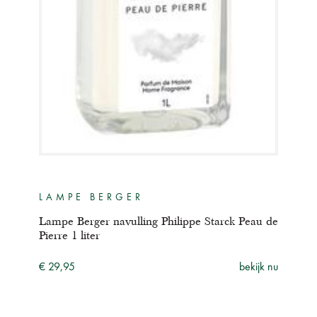
LAMPE BERGER
LA
au de
Lampe Berger navulling Philippe Starck Peau de
Lamp
Pierre 1 liter
d'Ai
ijk nu
€ 29,95
bekijk nu
€ 16