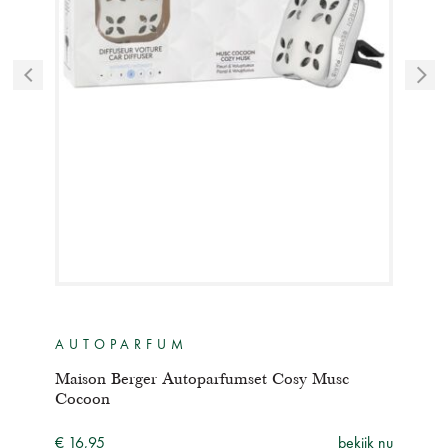
AUTOPARFUM
LA
er
Maison Berger Autoparfumset Cosy Musc
Lamp
Cocoon
ijk nu
€ 29
€ 16,95
bekijk nu