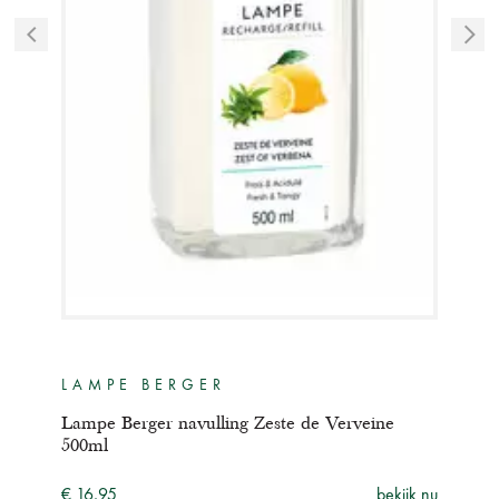
LAMPE BERGER
LA
te
Lampe Berger navulling Zeste de Verveine
Lamp
500ml
500m
ijk nu
€ 16,95
bekijk nu
€ 16