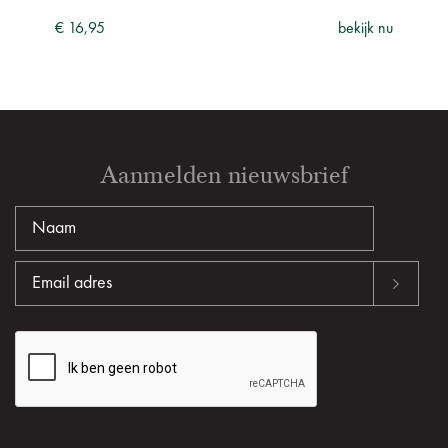
ijk nu
€ 16,95
bekijk nu
€ 16
Aanmelden nieuwsbrief