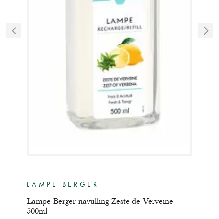
LAMPE BERGER
LA
te
Lampe Berger navulling Zeste de Verveine
Lamp
500ml
500m