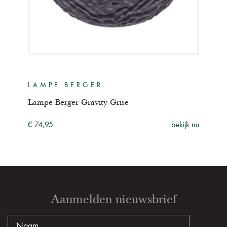
LAMPE BERGER
LA
Lampe Berger Gravity Grise
Lamp
ijk nu
€ 74,95
bekijk nu
€ 74
Aanmelden nieuwsbrief