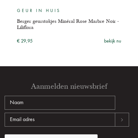
GEUR IN HUIS
GE
nc -
Berger geurstokjes Minéral Rose Marbre Noir -
Berg
Liliflora
Sau
ijk nu
€ 29,95
bekijk nu
€ 29
Aanmelden nieuwsbrief