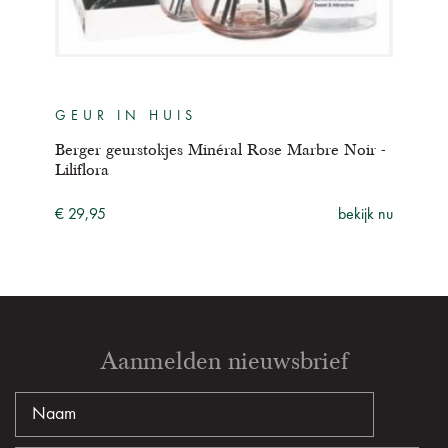
GEUR IN HUIS
GE
lanc
Berger geurstokjes Minéral Rose Marbre Noir -
Berg
Liliflora
- La
ijk nu
€ 29,95
bekijk nu
€ 29
Aanmelden nieuwsbrief