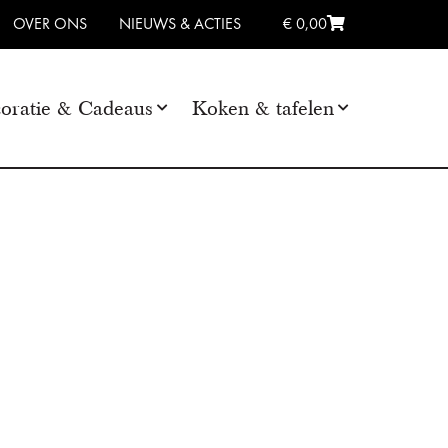
OVER ONS
NIEUWS & ACTIES
€ 0,00
oratie & Cadeaus
Koken & tafelen