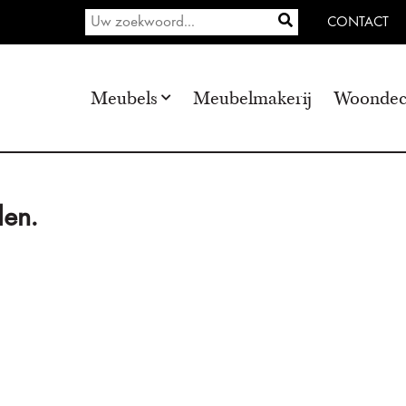
CONTACT
Meubels
Meubelmakerij
Woondec
en.