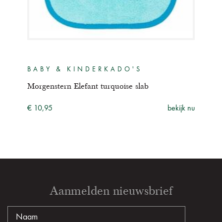
BABY & KINDERKADO'S
BA
e
Morgenstern Elefant turquoise slab
Morg
€ 10,95
bekijk nu
€ 34
ijk nu
Aanmelden nieuwsbrief