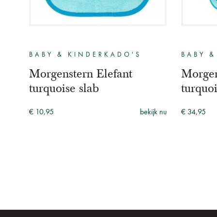
BABY & KINDERKADO'S
BABY &
Morgenstern Elefant
Morgen
turquoise slab
turquo
€ 10,95
bekijk nu
€ 34,95
jk nu