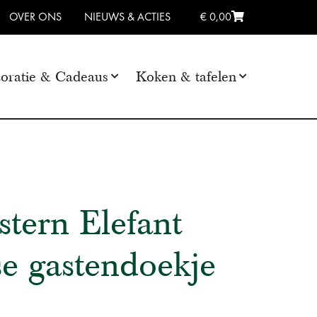
OVER ONS
NIEUWS & ACTIES
€ 0,00
oratie & Cadeaus
Koken & tafelen
tern Elefant
se gastendoekje