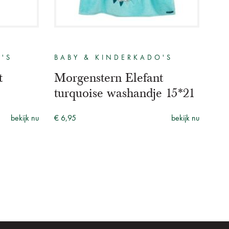
'S
BABY & KINDERKADO'S
BA
t
Morgenstern Elefant
Mo
turquoise washandje 15*21
tu
50
bekijk nu
€ 6,95
bekijk nu
€ 1