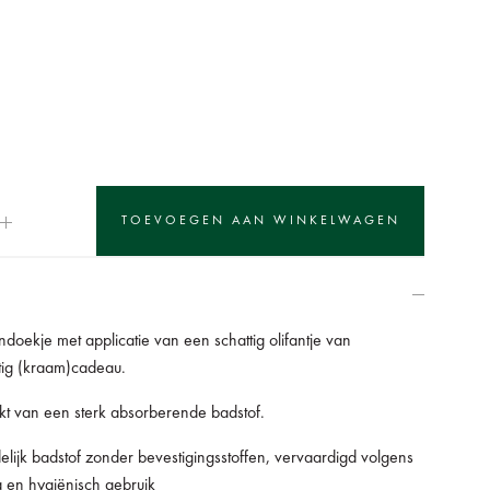
ndoekje met applicatie van een schattig olifantje van
tig (kraam)cadeau.
kt van een sterk absorberende badstof.
delijk badstof zonder bevestigingsstoffen, vervaardigd volgens
 en hygiënisch gebruik