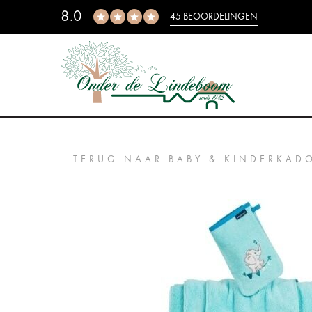
8.0
45 BEOORDELINGEN
TERUG NAAR BABY & KINDERKAD