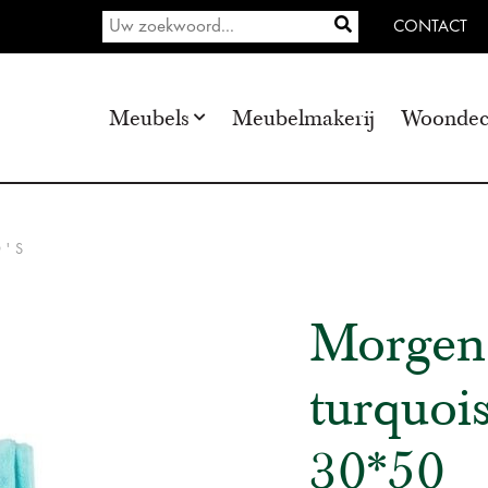
CONTACT
Meubels
Meubelmakerij
Woondec
O'S
Morgens
turquoi
30*50