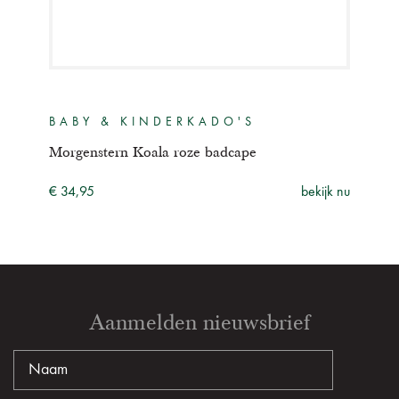
BABY & KINDERKADO'S
BA
Morgenstern Koala roze badcape
Morg
ijk nu
€ 34,95
bekijk nu
€ 10
Aanmelden nieuwsbrief