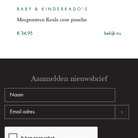
BABY & KINDERKADO'S
BA
Morgenstern Koala roze poncho
Morg
ijk nu
€ 34,95
bekijk nu
€ 10
Aanmelden nieuwsbrief