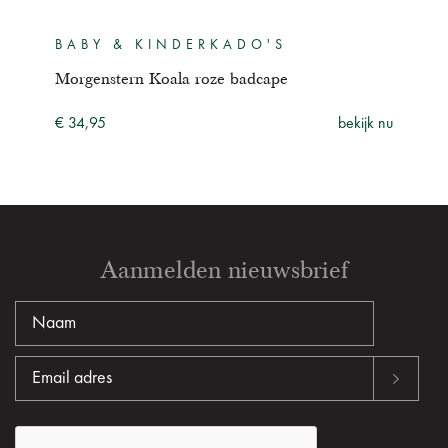
BABY & KINDERKADO'S
BA
Morgenstern Koala roze badcape
Mor
ijk nu
€ 34,95
bekijk nu
€ 34
Aanmelden nieuwsbrief