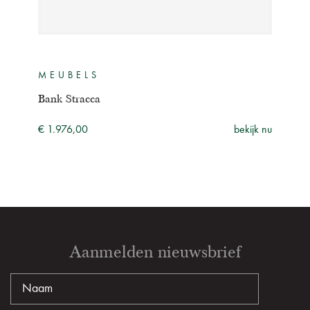
MEUBELS
ME
Bank Stracca
INN
ijk nu
€ 1.976,00
bekijk nu
€ 1.
Aanmelden nieuwsbrief