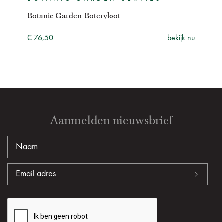
Botanic Garden Botervloot
Bota
not
€ 76,50
bekijk nu
ijk nu
€ 27
Aanmelden nieuwsbrief