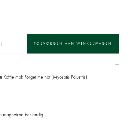
en
Koffie mok Forget me not (Myosotis Palustris)
en magnetron bestendig.