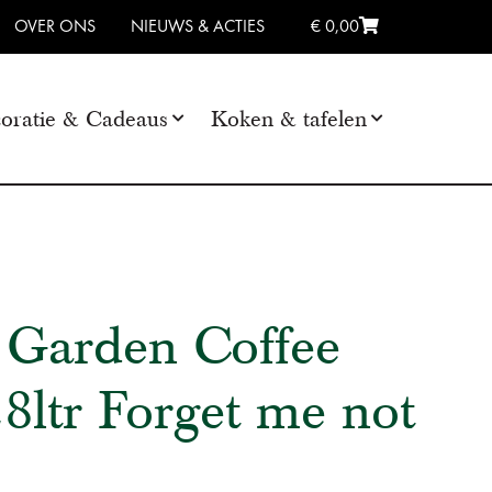
OVER ONS
NIEUWS & ACTIES
€ 0,00
oratie & Cadeaus
Koken & tafelen
 Garden Coffee
8ltr Forget me not