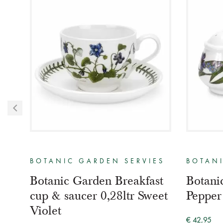
ES
BOTANIC GARDEN SERVIES
BOTANI
Botanic Garden Breakfast
Botani
cup & saucer 0,28ltr Sweet
Pepper
Violet
jk nu
€ 42,95