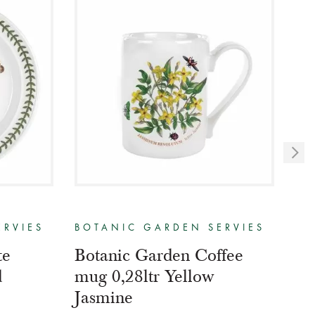
ERVIES
BOTANIC GARDEN SERVIES
BO
te
Botanic Garden Coffee
Bo
d
mug 0,28ltr Yellow
mu
Jasmine
€ 2