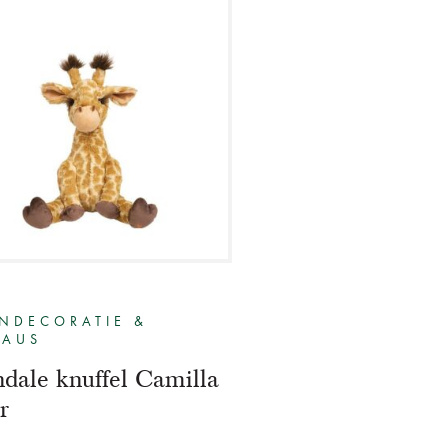
NDECORATIE &
EAUS
dale knuffel Camilla
r