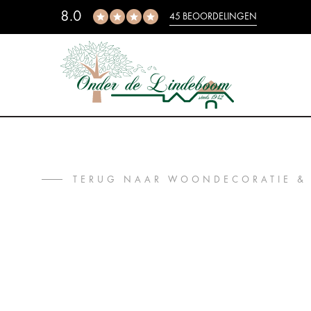
8.0
45 BEOORDELINGEN
TERUG NAAR WOONDECORATIE &