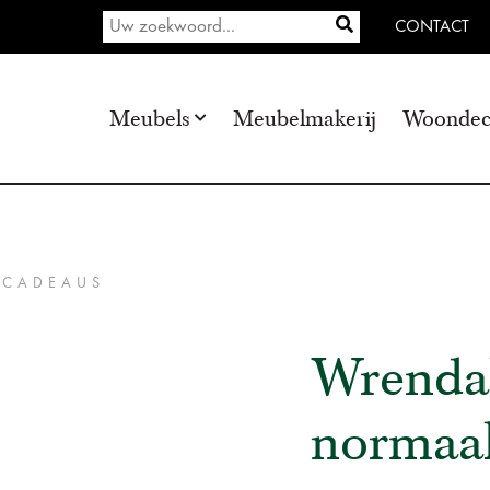
CONTACT
Meubels
Meubelmakerij
Woondec
 CADEAUS
Wrendal
normaa