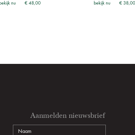
bekijk nu
€ 48,00
bekijk nu
€ 38,0
Aanmelden nieuwsbrief