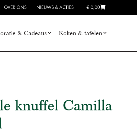
OVER ONS
NIEUWS & ACTIES
€ 0,00
oratie & Cadeaus
Koken & tafelen
e knuffel Camilla
l