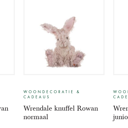
WOONDECORATIE &
WOO
CADEAUS
CAD
wan
Wrendale knuffel Rowan
Wren
normaal
junio