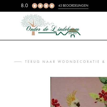
8.0
45 BEOORDELINGEN
TERUG NAAR WOONDECORATIE &