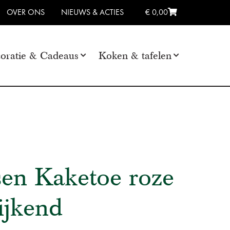
OVER ONS
NIEUWS & ACTIES
€ 0,00
oratie & Cadeaus
Koken & tafelen
sen Kaketoe roze
ijkend