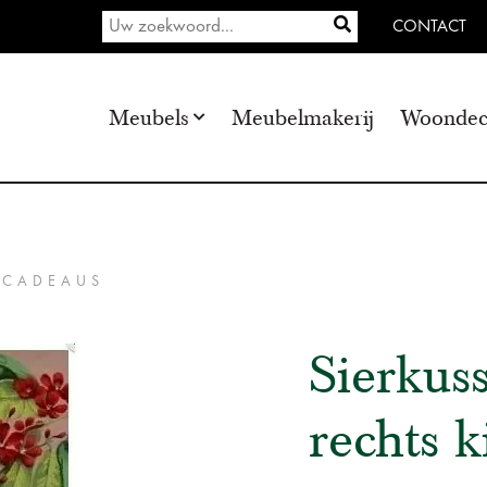
CONTACT
Meubels
Meubelmakerij
Woondec
 CADEAUS
Sierkus
rechts k